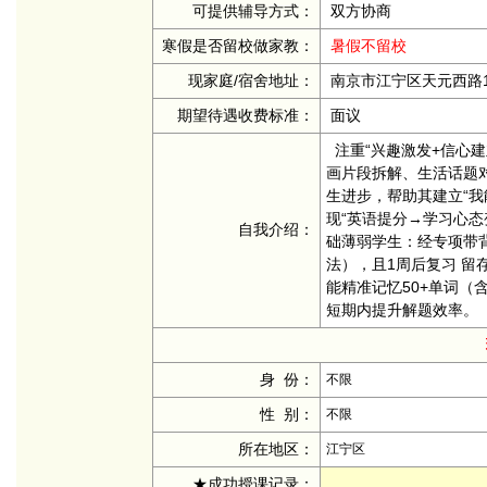
可提供辅导方式：
双方协商
寒假是否留校做家教：
暑假不留校
现家庭/宿舍地址：
南京市江宁区天元西路1
期望待遇收费标准：
面议
注重“兴趣激发+信心
画片段拆解、生活话题
生进步，帮助其建立“
现“英语提分→学习心态
自我介绍：
础薄弱学生：经专项带
法），且1周后复习 留
能精准记忆50+单词
短期内提升解题效率。
身 份：
不限
性 别：
不限
所在地区：
江宁区
★成功授课记录：