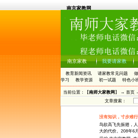
南京家教网
南京家教
我要请家教
教育新闻资讯
请家教常见问题
学习
教学资源
初一试题
特色小
当前位置：【
南师大家教网
】 →
首页
文章搜索：
没有知识，寸步难行
鸟欲高飞先振翅，人
大的代价。208年6