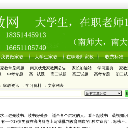
我要做家教
大学生家教
在职老师家教
收费标准
做家教常见问题
南京状元家教网公告
家长加油站
学习宝典
家教
班
中考专题
高一试题
高二试题
高三试题
高考专题
初二试
→
家教资讯
→ 学习资料 → 文章列表
求上进先读书。读书好处多，适合各个层次的人。看不起读书，藐视知识
月有一位19岁男孩在高考答卷上写满批判教育制度的‘’独立宣言‘’，标榜不..