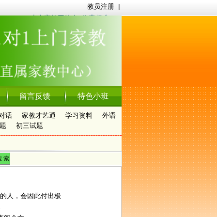
教员注册
|
南京家教网简介
|
收费标准
留言反馈
特色小班
对话
家教才艺通
学习资料
外语
题
初三试题
的人，会因此付出极
.