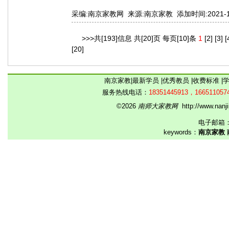
采编:南京家教网 来源:南京家教 添加时间:2021-10-0
>>>共[193]信息 共[20]页 每页[10]条
1
[2]
[3]
[
[20]
南京家教
|
最新学员
|
优秀教员
|
收费标准
|
服务热线电话：
18351445913，166511057
©2026
南师大家教网
http://www.na
电子邮箱
keywords：
南京家教