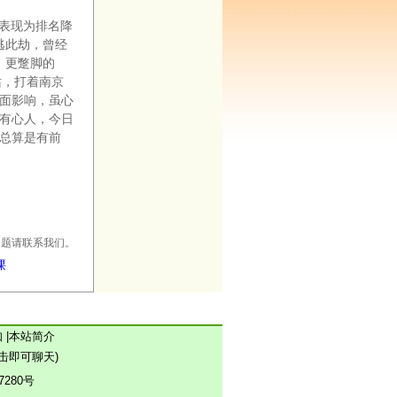
，表现为排名降
逃此劫，曾经
。更蹩脚的
站，打着南京
面影响，虽心
有心人，今日
总算是有前
何问题请联系我们。
课
知
|
本站简介
(点击即可聊天)
7280号