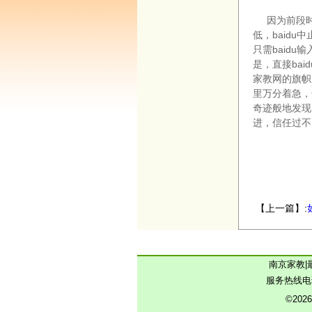
因为前段时
低，baid
只需baid
是，直接ba
家教网的旗帜
里万分着急，
奇迹般地发现
进，信任过不
【上一篇】:
南京家教
|
服务热线电
©202