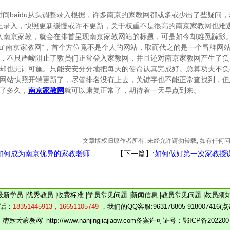
间baidu从头调整录入根据，许多南京的家教网都或多或少出了些疑问
u中止录入，快照更新缓慢或许不更新，关于权重不是很高的南京家教网也难
u输入南京家教，就会在排首呈现南京家教网站的标题，可是如今却难觅踪影
idu“南京家教网”，首个方位竟不是个人的网站，取而代之的是一个冒牌网
，不只严峻阻止了教员们正常登入家教网，并且还对南京家教网产生了负
却也无计可施。只能安安分分地把每天的使命认真完成好。总算功夫不负
网站快照开端更新了，尽管排名没有上去，关键字也不能正常查找到，但
了多久，
南京家教网
就可以康复正常了，期待着一天早点到来。
------文章版权归原作者所有, 未经允许请勿转载, 如有任
如何成为南京优异的家教老师
【下一篇】:
如何做好第一次家教授
最新学员
|
优秀教员
|
收费标准
|
学员常见问题
|
新闻信息
|
教员常见问题
|
教员须
话：
18351445913，16651105749
，我们的QQ客服:
963178805
918007416
6
南师大家教网
http://www.nanjingjiajiaow.com备案许可证号：
鄂ICP备202200