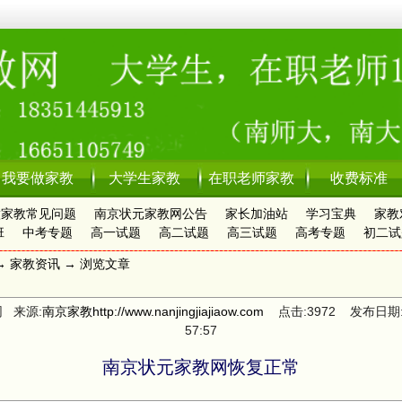
我要做家教
大学生家教
在职老师家教
收费标准
做家教常见问题
南京状元家教网公告
家长加油站
学习宝典
家教
班
中考专题
高一试题
高二试题
高三试题
高考专题
初二试
→
家教资讯
→ 浏览文章
 来源:
南京家教
http://www.nanjingjiajiaow.com
点击:3972 发布日期:201
57:57
南京状元家教网恢复正常