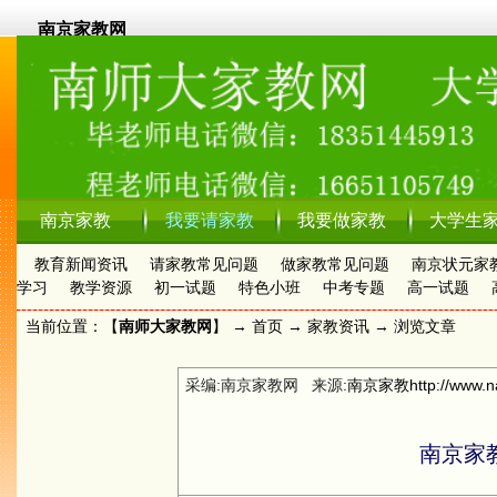
南京家教网
南京家教
我要请家教
我要做家教
大学生
教育新闻资讯
请家教常见问题
做家教常见问题
南京状元家
学习
教学资源
初一试题
特色小班
中考专题
高一试题
当前位置：【
南师大家教网
】 →
首页
→
家教资讯
→ 浏览文章
采编:南京家教网 来源:
南京家教
http://www.n
南京家教