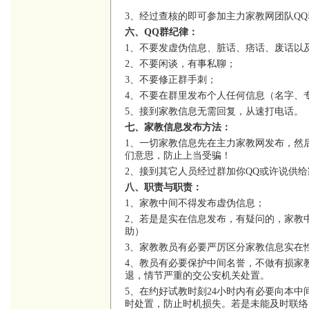
3、经过查核的即可参加主力家教网团队Q
六、QQ群纪律：
1、不要发虚伪信息、脏话、痞话、废话以
2、不要闲谈，有事私聊；
3、不要修正群手刺；
4、不要在群里发布个人任何信息（名字、
5、接到家教信息无需回复，从速打电话。
七、家教信息发布方法：
1、一切家教信息先在主力家教网发布，然
们意思，防止上当受骗！
2、接到其它人员经过群加你QQ或许说供
八、职责与职责：
1、家教中间不得发布虚伪信息；
2、若是是实在信息发布，有疑问的，家教
助）
3、家教教员有必要严厉区分家教信息实在
4、教员有必要保护中间名誉，不做有损家
退，情节严重的交公安机关处置。
5、在约好试教时刻24小时内有必要向本
时处置，防止时机损失。若是未能及时联络