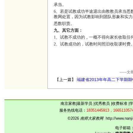
承当。
6、若是试教成功半途退出由教教员承当悉
教网处置，因为试教影响到团队形象和实力
悉数职责。
九、其它方面：
1、试教不成功的，一概不得向家长收取任
2、试教成功的，试教时间照旧收取课时费
----
【上一篇】:
福建省2013年年高二下学期期
试（历史）
南京家教
|
最新学员
|
优秀教员
|
收费标准
|
服务热线电话：
18351445913，166511057
©2026
南师大家教网
http://www.na
电子邮箱