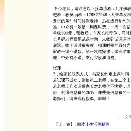
各位老师，请注意以下接单流程：1,注册教员，网址南
进群：教员qq群：129527949；3,来
要求的条件时间优派老师，后在进行预约的
准：中介费一般是一周课时费，一周一次按1
单收300元，预收后，向家长推荐你，同
长号码老师联系试课时间，未收到试课课时
后退。收了课时费失败，扣课时费的百分之
家教一律不退款。第一次试完课，试完结果
理，中介费不退。支付宝收和退费。
张萍
7，给家长联系方式，与家长约定上课时间
若试课不成功，则换第二老师，在第二个上第
若老师上几次课后家长对老师仍不满意，若
倍，则退信息费的25%，课费是信息费的一
老师们，请按流程接单。谢谢！
----
【上一篇】:
阅读让生活更精彩