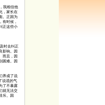
，我相信他
此，家长在
面。正因为
，有时候，
纠正这些小
及时去纠正
良影响。因
。而且，因
别困难。因
们养成了说
了说谎的气
为了不暴露
们就无法交
排斥。因