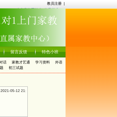
教员注册
|
南京家教网简介
|
收费标准
留言反馈
特色小班
对话
家教才艺通
学习资料
外语
题
初三试题
1-05-12 21: