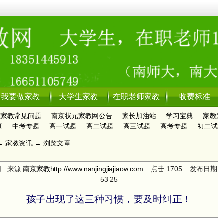
我要做家教
大学生家教
在职老师家教
收费标准
做家教常见问题
南京状元家教网公告
家长加油站
学习宝典
家教
班
中考专题
高一试题
高二试题
高三试题
高考专题
初二试
→
家教资讯
→ 浏览文章
 来源:
南京家教
http://www.nanjingjiajiaow.com
点击:1705 发布日期:202
53:25
孩子出现了这三种习惯，要及时纠正！