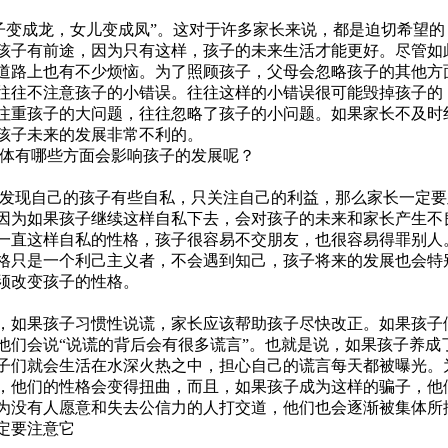
变成龙，女儿变成凤”。这对于许多家长来说，都是迫切希望的
孩子有前途，因为只有这样，孩子的未来生活才能更好。尽管如
道路上也有不少烦恼。为了照顾孩子，父母会忽略孩子的其他方
往往不注意孩子的小错误。往往这样的小错误很可能毁掉孩子的
注重孩子的大问题，往往忽略了孩子的小问题。如果家长不及时
孩子未来的发展非常不利的。
有哪些方面会影响孩子的发展呢？
现自己的孩子有些自私，只关注自己的利益，那么家长一定要
因为如果孩子继续这样自私下去，会对孩子的未来和家长产生不
一直这样自私的性格，孩子很容易不交朋友，也很容易得罪别人
格只是一个利己主义者，不会遇到知己，孩子将来的发展也会特
须改变孩子的性格。
如果孩子习惯性说谎，家长应该帮助孩子尽快改正。如果孩子
他们会说“说谎的背后会有很多谎言”。也就是说，如果孩子养成
子们就会生活在水深火热之中，担心自己的谎言每天都被曝光。
，他们的性格会变得扭曲，而且，如果孩子成为这样的骗子，他
为没有人愿意和失去公信力的人打交道，他们也会逐渐被集体所
定要注意它